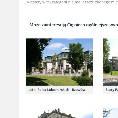
Niestety w tej kategorii nie ma jeszcze żadnego mie
Może zainteresują Cię nieco ogólniejsze wyni
Letni Pałac Lubomirskich - Rzeszów
Stary P