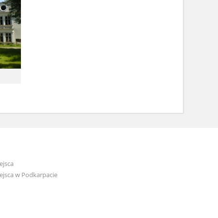
ejsca
ejsca w Podkarpacie