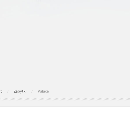
yć
Zabytki
Pałace