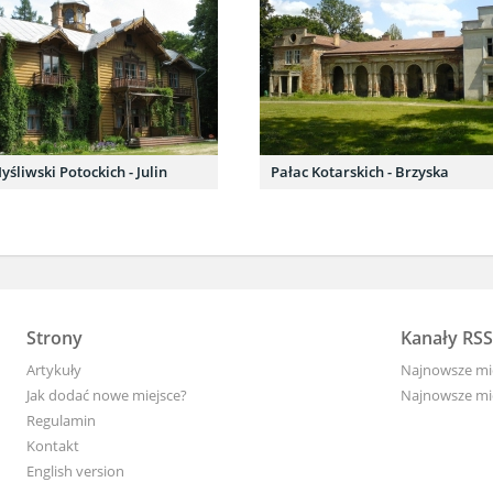
yśliwski Potockich - Julin
Pałac Kotarskich - Brzyska
Strony
Kanały RSS
Artykuły
Najnowsze mi
Jak dodać nowe miejsce?
Najnowsze mi
Regulamin
Kontakt
English version