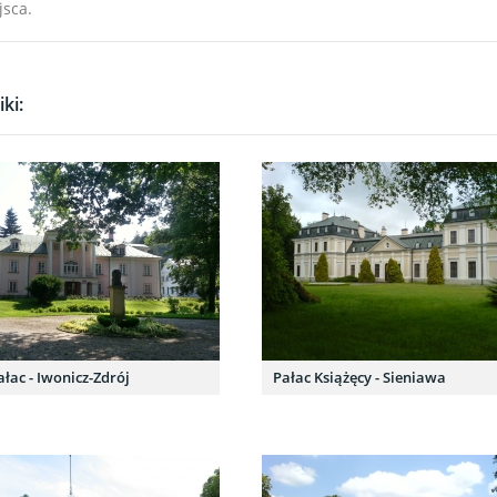
jsca.
ki:
ałac - Iwonicz-Zdrój
Pałac Książęcy - Sieniawa