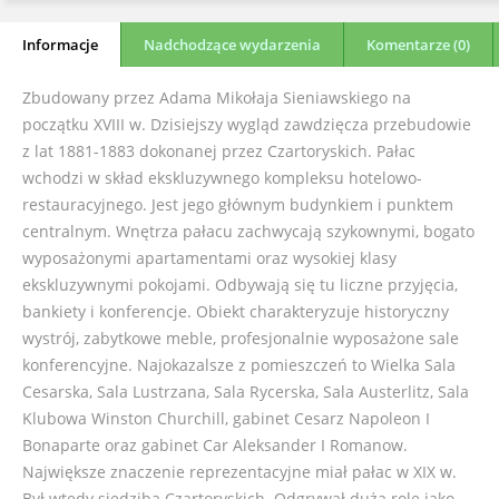
Informacje
Nadchodzące wydarzenia
Komentarze (0)
Zbudowany przez Adama Mikołaja Sieniawskiego na
początku XVIII w. Dzisiejszy wygląd zawdzięcza przebudowie
z lat 1881-1883 dokonanej przez Czartoryskich. Pałac
wchodzi w skład ekskluzywnego kompleksu hotelowo-
restauracyjnego. Jest jego głównym budynkiem i punktem
centralnym. Wnętrza pałacu zachwycają szykownymi, bogato
wyposażonymi apartamentami oraz wysokiej klasy
ekskluzywnymi pokojami. Odbywają się tu liczne przyjęcia,
bankiety i konferencje. Obiekt charakteryzuje historyczny
wystrój, zabytkowe meble, profesjonalnie wyposażone sale
konferencyjne. Najokazalsze z pomieszczeń to Wielka Sala
Cesarska, Sala Lustrzana, Sala Rycerska, Sala Austerlitz, Sala
Klubowa Winston Churchill, gabinet Cesarz Napoleon I
Bonaparte oraz gabinet Car Aleksander I Romanow.
Największe znaczenie reprezentacyjne miał pałac w XIX w.
Był wtedy siedzibą Czartoryskich. Odgrywał dużą rolę jako