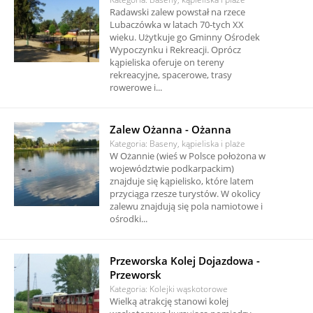
Radawski zalew powstał na rzece
Lubaczówka w latach 70-tych XX
wieku. Użytkuje go Gminny Ośrodek
Wypoczynku i Rekreacji. Oprócz
kąpieliska oferuje on tereny
rekreacyjne, spacerowe, trasy
rowerowe i...
Zalew Ożanna - Ożanna
Kategoria: Baseny, kąpieliska i plaże
W Ożannie (wieś w Polsce położona w
województwie podkarpackim)
znajduje się kąpielisko, które latem
przyciąga rzesze turystów. W okolicy
zalewu znajdują się pola namiotowe i
ośrodki...
Przeworska Kolej Dojazdowa -
Przeworsk
Kategoria: Kolejki wąskotorowe
Wielką atrakcję stanowi kolej