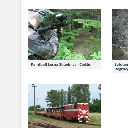
Paintball Leśna Strzelnica - Cieklin
Salutem
itegrac