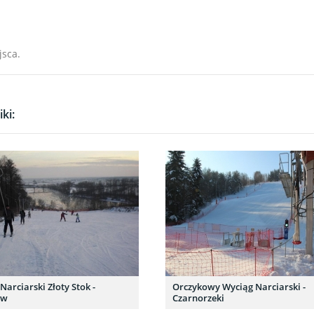
jsca.
ki:
Narciarski Złoty Stok -
Orczykowy Wyciąg Narciarski -
ów
Czarnorzeki