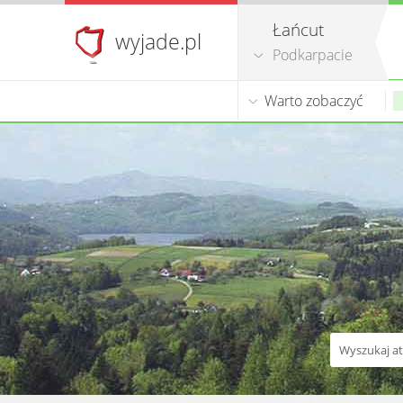
Łańcut
wyjade.pl
Podkarpacie
Warto zobaczyć