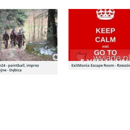
24 - paintball, imprez
ExitMania Escape Room - Rzesz
yjne - Dębica