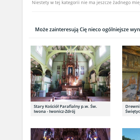
Niestety w tej kategorii nie ma jeszcze żadnego mie
Może zainteresują Cię nieco ogólniejsze wyni
Stary Kościół Parafialny p.w. Św.
Drewnia
Iwona - Iwonicz-Zdrój
Świętyc