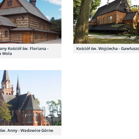
ny Kościół św. Floriana -
Kościół św. Wojciecha - Gawłusz
a Wola
 św. Anny - Wadowice Górne