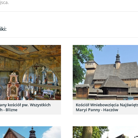
jsca.
ki:
ny kościół pw. Wszystkich
Kościół Wniebowzięcia Najświęts
h - Blizne
Maryi Panny - Haczów