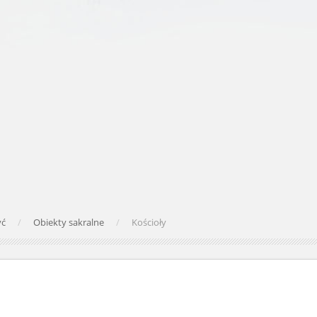
yć
Obiekty sakralne
Kościoły