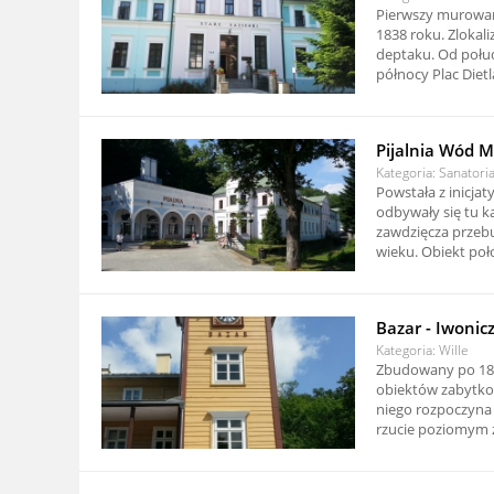
Pierwszy murowa
1838 roku. Zlokal
deptaku. Od połudn
północy Plac Dietl
Pijalnia Wód M
Kategoria: Sanatori
Powstała z inicja
odbywały się tu 
zawdzięcza przebu
wieku. Obiekt poł
Bazar - Iwonic
Kategoria: Wille
Zbudowany po 1875
obiektów zabytko
niego rozpoczyna 
rzucie poziomym zb