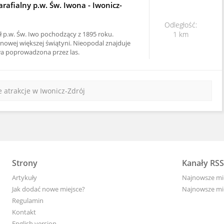
arafialny p.w. Św. Iwona - Iwonicz-
Odległość:
 p.w. Św. Iwo pochodzący z 1895 roku.
1 km
 nowej większej świątyni. Nieopodal znajduje
wa poprowadzona przez las.
e atrakcje w Iwonicz-Zdrój
Strony
Kanały RSS
Artykuły
Najnowsze mi
Jak dodać nowe miejsce?
Najnowsze mi
Regulamin
Kontakt
English version