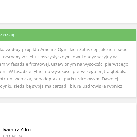
rze (0)
u według projektu Amelii z Ogińskich Załuskiej, jako ich pałac
Utrzymany w stylu klasycystycznym, dwukondygnacyjny w
em w fasadzie frontowej, ustawionym na wysokości pierwszego
ami. W fasadzie tylnej na wysokości pierwszego piętra głęboka
centrum Iwonicza, przy deptaku i parku zdrojowym. Dawniej
udynku siedzibę swoją ma zarząd i biura Uzdrowiska Iwonicz
- Iwonicz-Zdrój
a i uzdrowiska