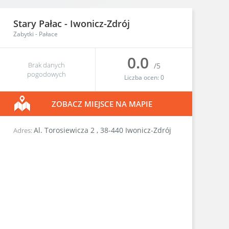
Stary Pałac -
Iwonicz-Zdrój
Zabytki
-
Pałace
0.0
Brak danych
/5
pogodowych
Liczba ocen:
0
ZOBACZ MIEJSCE NA MAPIE
Al. Torosiewicza 2
,
38-440
Iwonicz-Zdrój
Adres: