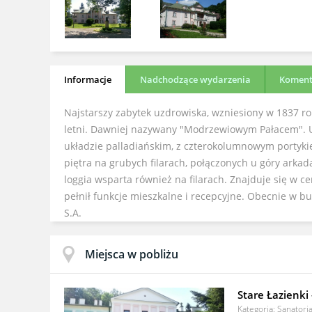
Informacje
Nadchodzące wydarzenia
Komenta
Najstarszy zabytek uzdrowiska, wzniesiony w 1837 rok
letni. Dawniej nazywany "Modrzewiowym Pałacem". 
układzie palladiańskim, z czterokolumnowym portyki
piętra na grubych filarach, połączonych u góry arkad
loggia wsparta również na filarach. Znajduje się w 
pełnił funkcje mieszkalne i recepcyjne. Obecnie w b
S.A.
Miejsca w pobliżu
Stare Łazienki 
Kategoria: Sanatori