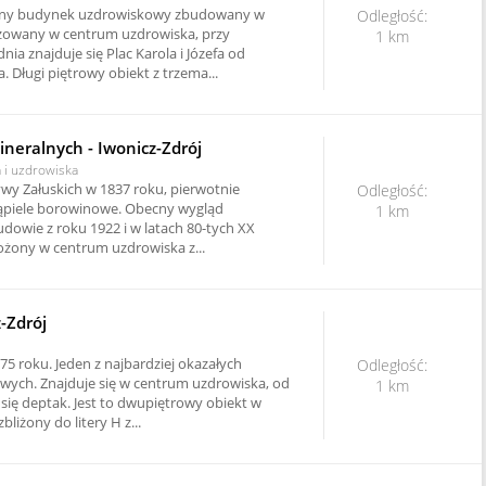
ny budynek uzdrowiskowy zbudowany w
Odległość:
izowany w centrum uzdrowiska, przy
1 km
ia znajduje się Plac Karola i Józefa od
a. Długi piętrowy obiekt z trzema...
ineralnych - Iwonicz-Zdrój
a i uzdrowiska
tywy Załuskich w 1837 roku, pierwotnie
Odległość:
kąpiele borowinowe. Obecny wygląd
1 km
dowie z roku 1922 i w latach 80-tych XX
ożony w centrum uzdrowiska z...
z-Zdrój
 roku. Jeden z najbardziej okazałych
Odległość:
wych. Znajduje się w centrum uzdrowiska, od
1 km
się deptak. Jest to dwupiętrowy obiekt w
liżony do litery H z...