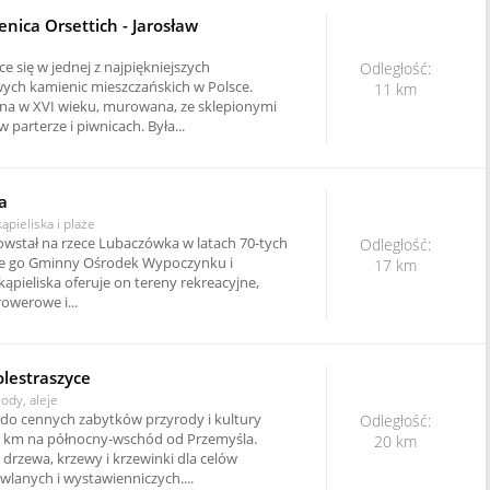
ica Orsettich - Jarosław
 się w jednej z najpiękniejszych
Odległość:
ch kamienic mieszczańskich w Polsce.
11 km
na w XVI wieku, murowana, ze sklepionymi
parterze i piwnicach. Była...
a
ąpieliska i plaże
wstał na rzece Lubaczówka w latach 70-tych
Odległość:
je go Gminny Ośrodek Wypoczynku i
17 km
kąpieliska oferuje on tereny rekreacyjne,
owerowe i...
lestraszyce
rody, aleje
 do cennych zabytków przyrody i kultury
Odległość:
 7 km na północny-wschód od Przemyśla.
20 km
drzewa, krzewy i krzewinki dla celów
lanych i wystawienniczych....