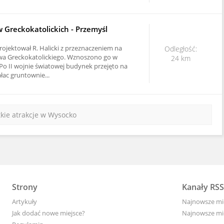
 Greckokatolickich - Przemyśl
ojektował R. Halicki z przeznaczeniem na
Odległość:
twa Greckokatolickiego. Wznoszono go w
24 km
 Po II wojnie światowej budynek przejęto na
łac gruntownie...
kie atrakcje w Wysocko
Strony
Kanały RSS
Artykuły
Najnowsze mi
Jak dodać nowe miejsce?
Najnowsze mi