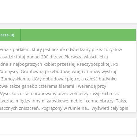
rze (0)
raz z parkiem, który jest licznie odwiedzany przez turystów
asadził tutaj ponad 200 drzew. Pierwszą właścicielką
dna z najbogatszych kobiet przeszłej Rzeczypospolitej. Po
ch Zamoyscy. Gruntowną przebudowę wnętrz i nowy wystrój
wi Zamoyskiemu, który dobudował piętro, a całość budynku
ł także ganek z czterema filarami i werandę przy
ysocku został obrabowany przez żołnierzy rosyjskich oraz
ystyczne, między innymi zabytkowe meble i cenne obrazy. Także
acznych zniszczeń. Pogrążony w ruinie na...
wyświetl cały opis