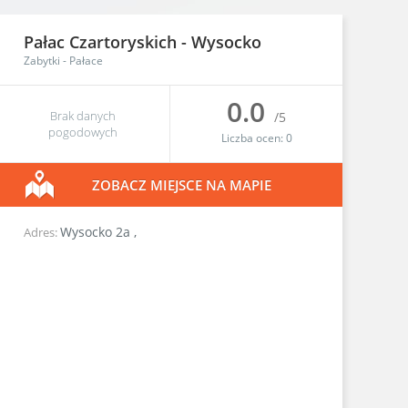
Pałac Czartoryskich -
Wysocko
Zabytki
-
Pałace
0.0
Brak danych
/5
pogodowych
Liczba ocen:
0
ZOBACZ MIEJSCE NA MAPIE
Wysocko 2a
,
Adres: