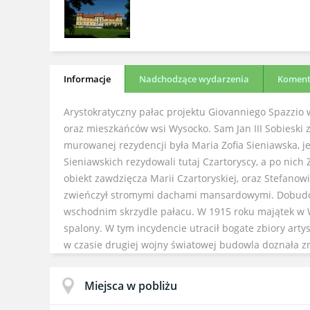
Informacje
Nadchodzące wydarzenia
Komenta
Arystokratyczny pałac projektu Giovanniego Spazzio w
oraz mieszkańców wsi Wysocko. Sam Jan III Sobieski z
murowanej rezydencji była Maria Zofia Sieniawska, je
Sieniawskich rezydowali tutaj Czartoryscy, a po ni
obiekt zawdzięcza Marii Czartoryskiej, oraz Stefano
zwieńczył stromymi dachami mansardowymi. Dobudowa
wschodnim skrzydle pałacu. W 1915 roku majątek w W
spalony. W tym incydencie utracił bogate zbiory art
w czasie drugiej wojny światowej budowla doznała zn
Miejsca w pobliżu