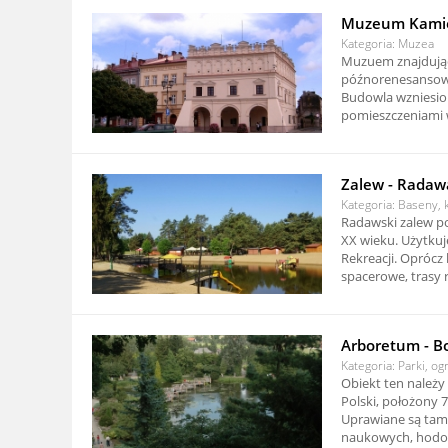
Muzeum Kamien
Kategoria: Muzea
Muzuem znajdujące
późnorenesansowy
Budowla wzniesio
pomieszczeniami w 
Zalew - Radaw
Kategoria: Baseny, k
Radawski zalew po
XX wieku. Użytku
Rekreacji. Oprócz 
spacerowe, trasy r
Arboretum - Bo
Kategoria: Parki, og
Obiekt ten należy
Polski, położony
Uprawiane są tam 
naukowych, hodow