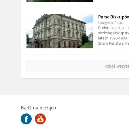
Pałac Biskupów
Kategoria: Pałace
Budynek pałacu pr
siedzibę Biskups
latach 1898-1900.
Skarb Państwa. Pa
Pokaż wszyst
Bądź na bieżąco