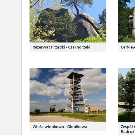
Rezerwat Prządki - Czarnorzeki
Cerkiew
Wieża widokowa - Globikowa
Zespół 
Radruż