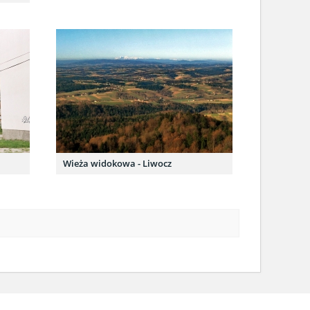
Wieża widokowa - Liwocz