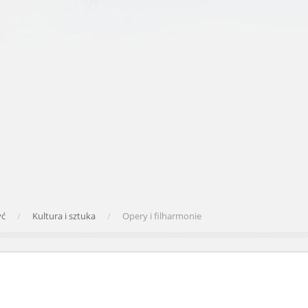
yć
Kultura i sztuka
Opery i filharmonie