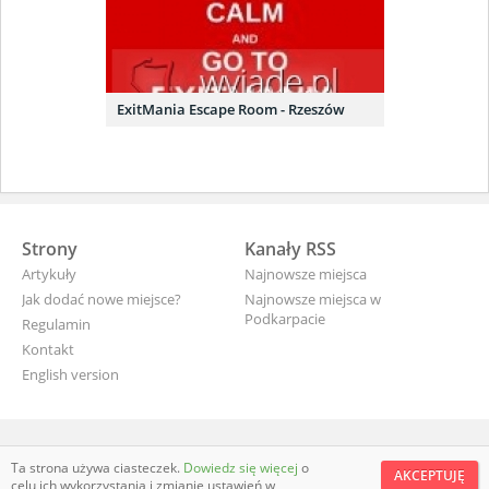
ExitMania Escape Room - Rzeszów
Strony
Kanały RSS
Artykuły
Najnowsze miejsca
Jak dodać nowe miejsce?
Najnowsze miejsca w
Podkarpacie
Regulamin
Kontakt
English version
wyjade.pl - turystyczna Polska
Ta strona używa ciasteczek.
Dowiedz się więcej
o
AKCEPTUJĘ
celu ich wykorzystania i zmianie ustawień w