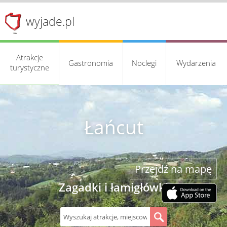
wyjade.pl
Atrakcje
Gastronomia
Noclegi
Wydarzenia
turystyczne
Łańcut
Przejdź na mapę
Zagadki i łamigłówki
S