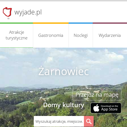
wyjade.pl
Atrakcje
Gastronomia
Noclegi
Wydarzenia
turystyczne
Żarnowiec
Przejdź na mapę
Domy kultury
S