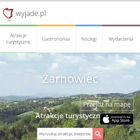
wyjade.pl
Atrakcje
Gastronomia
Noclegi
Wydarzenia
turystyczne
Żarnowiec
Przejdź na mapę
Atrakcje turystyczne
S