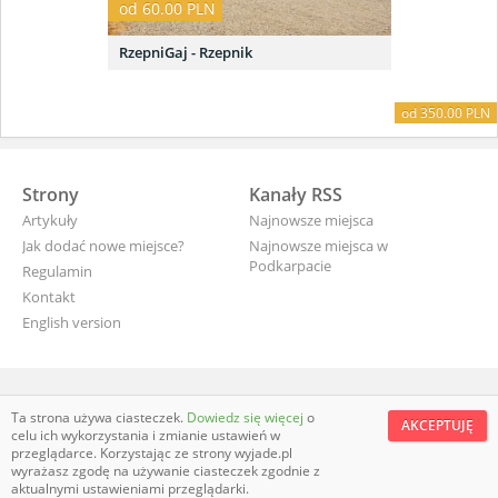
od 60.00 PLN
RzepniGaj - Rzepnik
od 350.00 PLN
Strony
Kanały RSS
Artykuły
Najnowsze miejsca
Jak dodać nowe miejsce?
Najnowsze miejsca w
Podkarpacie
Regulamin
Kontakt
English version
wyjade.pl - turystyczna Polska
Ta strona używa ciasteczek.
Dowiedz się więcej
o
AKCEPTUJĘ
celu ich wykorzystania i zmianie ustawień w
przeglądarce. Korzystając ze strony wyjade.pl
wyrażasz zgodę na używanie ciasteczek zgodnie z
aktualnymi ustawieniami przeglądarki.