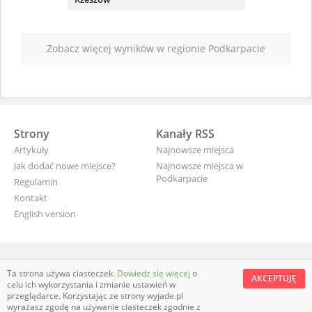
Zobacz więcej wyników w regionie Podkarpacie
Strony
Kanały RSS
Artykuły
Najnowsze miejsca
Jak dodać nowe miejsce?
Najnowsze miejsca w
Podkarpacie
Regulamin
Kontakt
English version
wyjade.pl - turystyczna Polska
Ta strona używa ciasteczek.
Dowiedz się więcej
o
AKCEPTUJĘ
celu ich wykorzystania i zmianie ustawień w
przeglądarce. Korzystając ze strony wyjade.pl
wyrażasz zgodę na używanie ciasteczek zgodnie z