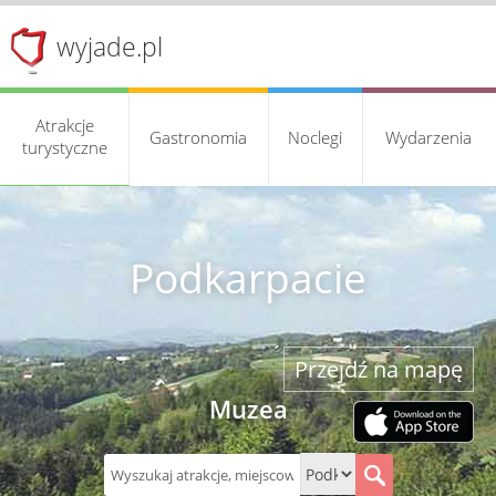
wyjade.pl
Atrakcje
Gastronomia
Noclegi
Wydarzenia
turystyczne
Podkarpacie
Przejdź na mapę
Muzea
S