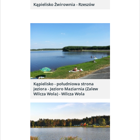
Kąpielisko Żwirownia - Rzeszów
Kąpielisko - południowa strona
jeziora - Jezioro Maziarnia (Zalew
Wilcza Wola) - Wilcza Wola