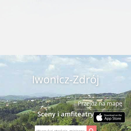
Iwonicz-Zdrój
Przejdź na mapę
Sceny i amfiteatry