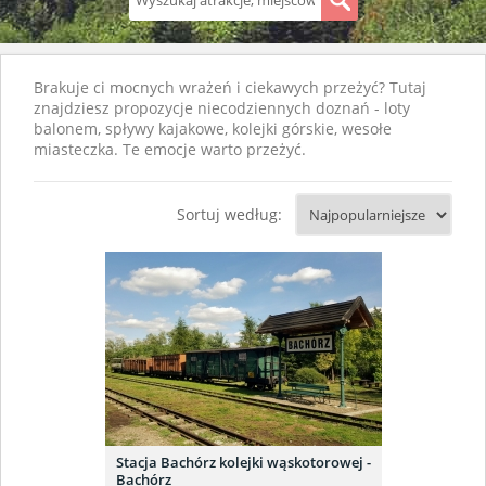
S
Brakuje ci mocnych wrażeń i ciekawych przeżyć? Tutaj
znajdziesz propozycje niecodziennych doznań - loty
balonem, spływy kajakowe, kolejki górskie, wesołe
miasteczka. Te emocje warto przeżyć.
Sortuj według:
Stacja Bachórz kolejki wąskotorowej -
Bachórz