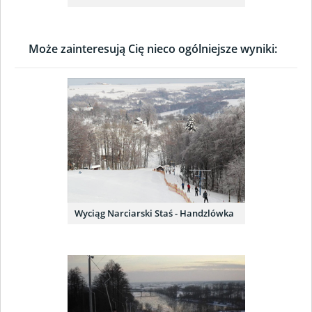
Może zainteresują Cię nieco ogólniejsze wyniki:
Wyciąg Narciarski Staś - Handzlówka