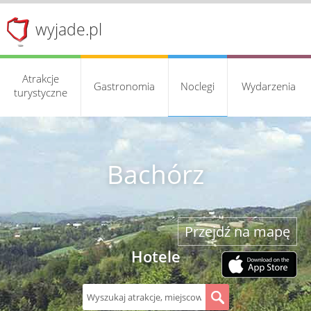
wyjade.pl
Atrakcje
Gastronomia
Noclegi
Wydarzenia
turystyczne
Bachórz
Przejdź na mapę
Hotele
S