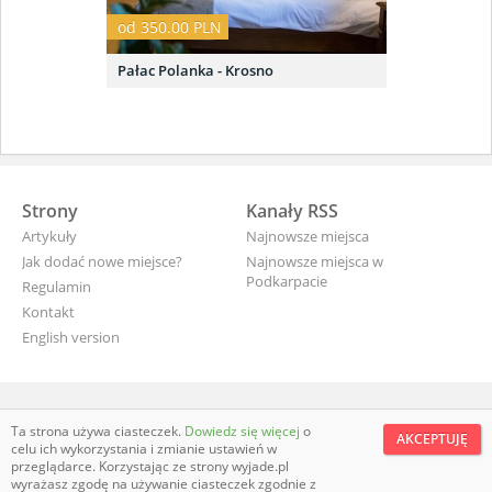
od 350.00 PLN
Pałac Polanka - Krosno
Strony
Kanały RSS
Artykuły
Najnowsze miejsca
Jak dodać nowe miejsce?
Najnowsze miejsca w
Podkarpacie
Regulamin
Kontakt
English version
wyjade.pl - turystyczna Polska
Ta strona używa ciasteczek.
Dowiedz się więcej
o
AKCEPTUJĘ
celu ich wykorzystania i zmianie ustawień w
przeglądarce. Korzystając ze strony wyjade.pl
wyrażasz zgodę na używanie ciasteczek zgodnie z