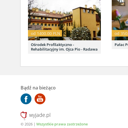
od 1400.00 PLN
od 350
Ośrodek Profilaktyczno -
Pałac P
Rehabilitacyjny im. Ojca Pio - Radawa
Bądź na bieżąco
wyjade.pl
© 2026 |
Wszystkie prawa zastrzeżone