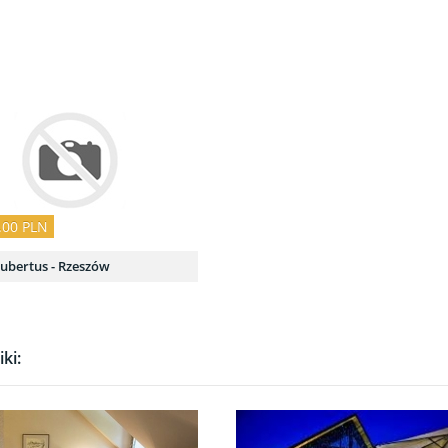
.00 PLN
ubertus - Rzeszów
ki: