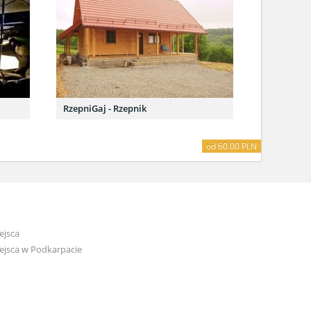
RzepniGaj - Rzepnik
od 60.00 PLN
ejsca
ejsca w Podkarpacie