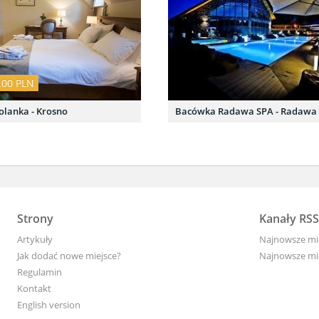
.00 PLN
olanka - Krosno
Bacówka Radawa SPA - Radawa
Strony
Kanały RSS
Artykuły
Najnowsze mi
Jak dodać nowe miejsce?
Najnowsze mi
Regulamin
Kontakt
English version