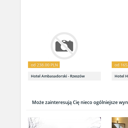
od 238.00 PLN
od 165
Hotel Ambasadorski - Rzeszów
Hotel H
Może zainteresują Cię nieco ogólniejsze wyni