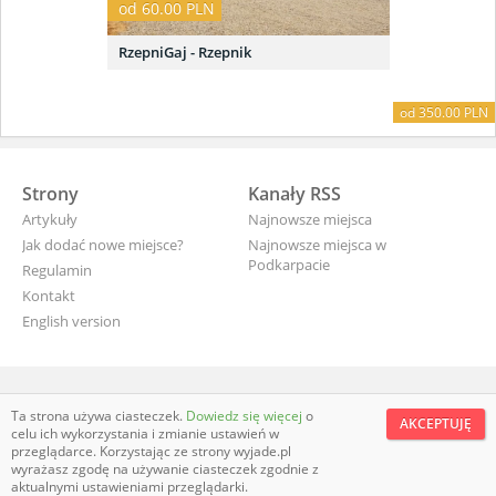
od 60.00 PLN
RzepniGaj - Rzepnik
od 350.00 PLN
Strony
Kanały RSS
Artykuły
Najnowsze miejsca
Jak dodać nowe miejsce?
Najnowsze miejsca w
Podkarpacie
Regulamin
Kontakt
English version
wyjade.pl - turystyczna Polska
Ta strona używa ciasteczek.
Dowiedz się więcej
o
AKCEPTUJĘ
celu ich wykorzystania i zmianie ustawień w
przeglądarce. Korzystając ze strony wyjade.pl
wyrażasz zgodę na używanie ciasteczek zgodnie z
aktualnymi ustawieniami przeglądarki.