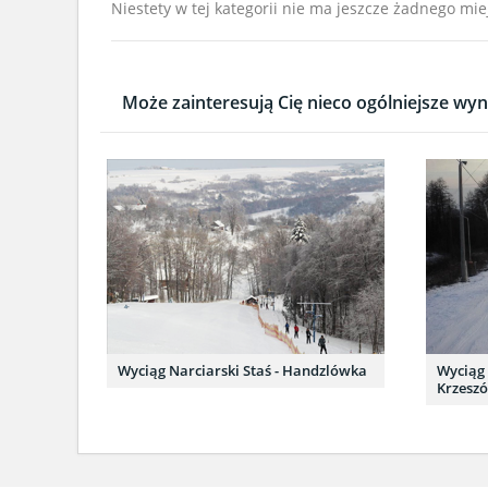
Niestety w tej kategorii nie ma jeszcze żadnego mie
Może zainteresują Cię nieco ogólniejsze wyni
Wyciąg Narciarski Staś - Handzlówka
Wyciąg 
Krzesz