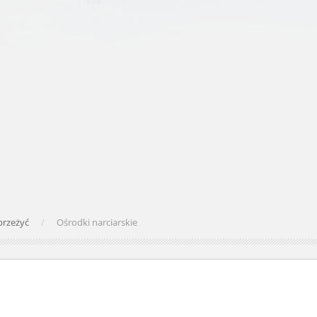
przeżyć
Ośrodki narciarskie