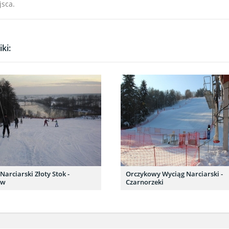
jsca.
ki:
Narciarski Złoty Stok -
Orczykowy Wyciąg Narciarski -
ów
Czarnorzeki