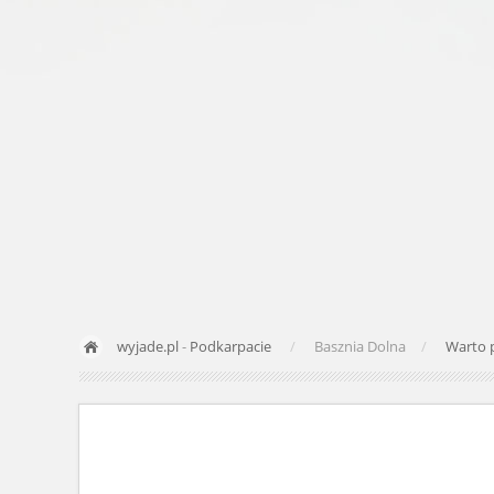
wyjade.pl
-
Podkarpacie
Basznia Dolna
Warto 